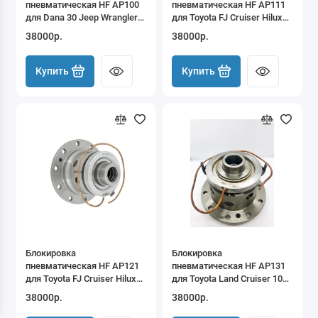
пневматическая HF AP100
пневматическая HF AP111
для Dana 30 Jeep Wrangler
для Toyota FJ Cruiser Hilux
Cherokee
Tacoma 4Runner 8" IFS
38000р.
38000р.
передняя (3.91-4.88 , под
тонкую пару)
Купить
Купить
Блокировка
Блокировка
пневматическая HF AP121
пневматическая HF AP131
для Toyota FJ Cruiser Hilux
для Toyota Land Cruiser 100
Tacoma 4Runner 8" IFS
Lexus LX470 8" IFS передняя
38000р.
38000р.
передняя