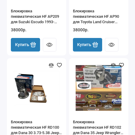
Блокировка
Блокировка
пневматическая HF AP209
пневматическая HF AP90
для Suzuki Escudo 1993-
для Toyota Land Cruiser
1998 TA01 TD01 Vitara
Prado 90 Hilux Surf 4Runner
38000р.
38000р.
задняя
Tacoma 7.5" IFS передняя
Купить
Купить
Блокировка
Блокировка
пневматическая HF RD100
пневматическая HF RD102
для Dana 30 3.73-5.38 Jeep
для Dana 35 Jeep Wrangler