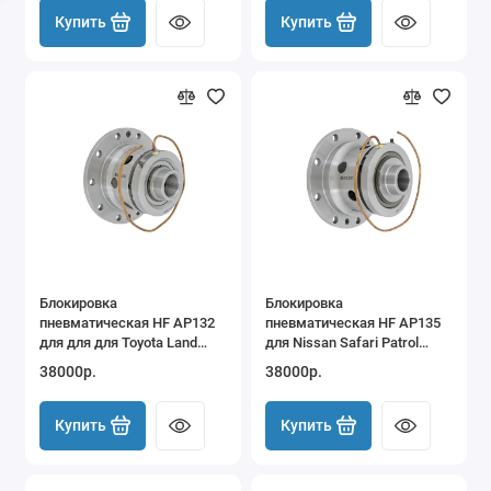
Купить
Купить
Блокировка
Блокировка
пневматическая HF AP132
пневматическая HF AP135
для для для Toyota Land
для Nissan Safari Patrol
Cruiser 80 Prado 78 95 120 и
Navara H233B задняя
38000р.
38000р.
др
Купить
Купить