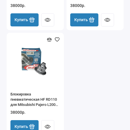
Wrangler Cherokee
Cherokee Ford Explorer
38000р.
38000р.
Ranger
Купить
Купить
Блокировка
пневматическая HF RD110
для Mitsubishi Pajero L200
Triton Challenger NM NP 8"
38000р.
IFS передняя
Купить