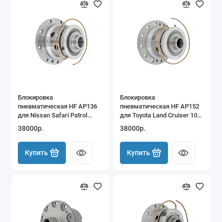
Блокировка
Блокировка
пневматическая HF AP136
пневматическая HF AP152
для Nissan Safari Patrol
для Toyota Land Cruiser 100
Navara H233B
105 9.5" задняя
38000р.
38000р.
Купить
Купить