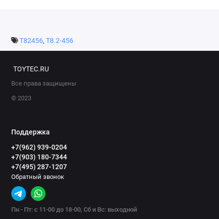
2010-2012 Lexuz GX460
T82456
,
T8.2-456
2009-2012 Landcruiser Prado 150 with or without E-Locker
TOYTEC.RU
Все права защищены
© 2023
Поддержка
+7(962) 939-0204
+7(903) 180-7344
+7(495) 287-1207
Обратный звонок
Пн - Пт: с 11-00 до 18-00, Сб и Вс: выходной