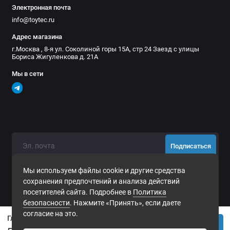
Электронная почта
info@toytec.ru
Адрес магазина
г.Москва , 8-я ул. Соколиной горы 15А, стр 24 Заезд с улицы
Бориса Жигуленкова д. 21А
Мы в сети
Подписаться
Нажимая на кнопку «Подписаться», Вы даете
согласие на
Мы используем файлы cookie и другие средства
обработку персональных данных.
сохранения предпочтений и анализа действий
посетителей сайта. Подробнее в
Политика
безопасности
. Нажмите «Принять», если даете
согласие на это.
Главная пара заднего моста 4.56 Toyota 8.2" 4ranner,FJ cruiser,Lexus GX460 2010-12 и TLC Prado 150
Купить