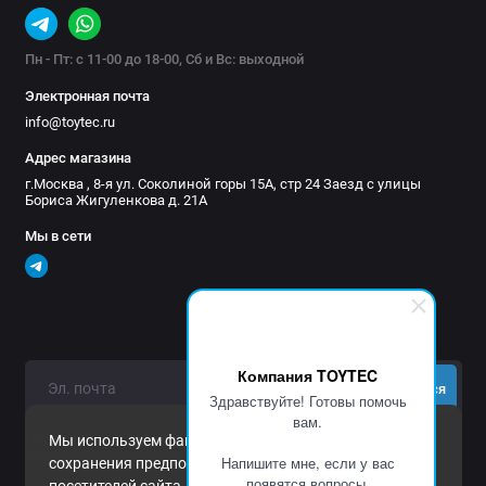
Пн - Пт: с 11-00 до 18-00, Сб и Вс: выходной
Электронная почта
info@toytec.ru
Адрес магазина
г.Москва , 8-я ул. Соколиной горы 15А, стр 24 Заезд с улицы
Бориса Жигуленкова д. 21А
Мы в сети
Компания TOYTEC
Подписаться
Здравствуйте! Готовы помочь
вам.
Нажимая на кнопку «Подписаться», Вы даете
согласие на
Мы используем файлы cookie и другие средства
обработку персональных данных.
Напишите мне, если у вас
сохранения предпочтений и анализа действий
появятся вопросы.