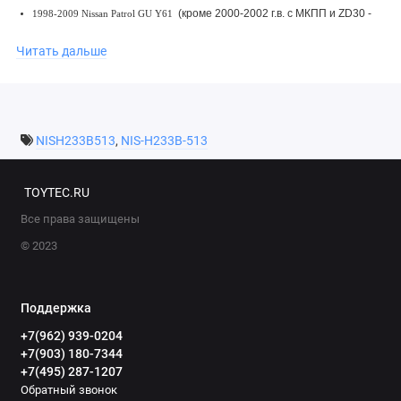
(кроме 2000-2002 г.в. с МКПП и ZD30 -
1998-2009 Nissan Patrol GU Y61
там может стоять задний мост H260)
Читать дальше
2003-2006 Nissan Terrano II
2003-2006 Nissan Mistral
2003-2006 Ford Maverick
NISH233B513
,
NIS-H233B-513
TOYTEC.RU
Все права защищены
© 2023
Поддержка
+7(962) 939-0204
+7(903) 180-7344
+7(495) 287-1207
Обратный звонок