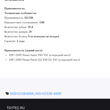
Применяемость:
Технические особенности:
Применяемость:
H233B
Передаточное соотношение:
4.88
Количество зубьев:
39-8
Количество шлицев:
29
Количество болтов:
9 (в комплект не входят)
Гарантия:
2 года
Применяемость (задний мост):
1987-2009 Nissan Safari Y60 Y61 (в передний мост)
1987-2009 Nissan Patrol GQ Y60 GU Y61 (в передний мост)
NISH233B488R
,
NIS-H233B-488R
TOYTEC.RU