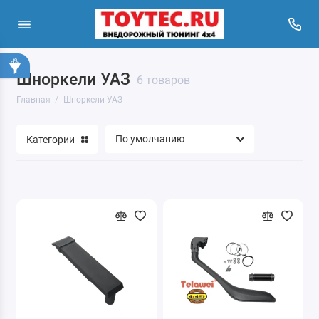
Шноркели УАЗ
6 товаров
Главная
Шноркели УАЗ
Категории