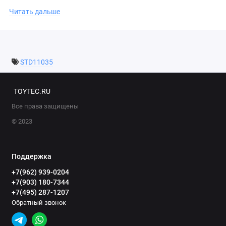
Читать дальше
В сумку удобно и гарантированно помещается 2 сенд-трака
размерностью +/- 106.5х30.6 см
Длина: 105 см
STD11035
Высота: 41 см
Ширина: 2 см (в сложенном виде), 13 см (в разложенном
TOYTEC.RU
виде)
Все права защищены
© 2023
Поддержка
+7(962) 939-0204
+7(903) 180-7344
+7(495) 287-1207
Обратный звонок