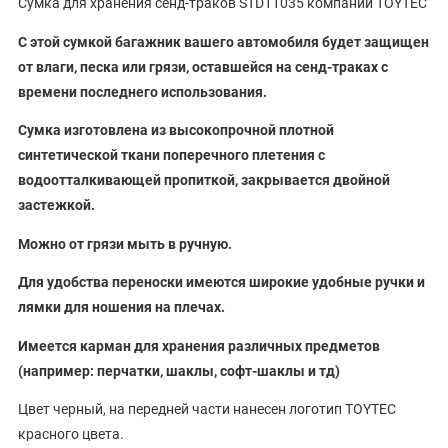
Сумка для хранения сенд-траков STD11035 компании TOYTEC
C этой сумкой багажник вашего автомобиля будет защищен
от влаги, песка или грязи, оставшейся на сенд-траках с
времени последнего использования.
Сумка изготовлена из высокопрочной плотной
синтетической ткани поперечного плетения с
водоотталкивающей пропиткой, закрывается двойной
застежкой.
Можно от грязи мыть в ручную.
Для удобства переноски имеются широкие удобные ручки и
лямки для ношения на плечах.
Имеется карман для хранения различных предметов
(например: перчатки, шаклы, софт-шаклы и тд)
Цвет черный, на передней части нанесен логотип TOYTEC
красного цвета.