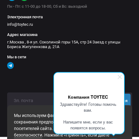
Пн - Пт: с 11-00 до 18-00, Сб и Вс: выходной
Электронная почта
info@toytec.ru
Адрес магазина
г.Москва , 8-я ул. Соколиной горы 15А, стр 24 Заезд с улицы
Бориса Жигуленкова д. 21А
Мы в сети
Компания TOYTEC
Подписаться
Здравствуйте! Готовы помочь
вам.
Нажимая на кнопку «Подписаться», Вы даете
согласие на
Мы используем файлы cookie и другие средства
обработку персональных данных.
Напишите мне, если у вас
сохранения предпочтений и анализа действий
появятся вопросы.
посетителей сайта. Подробнее в
Политика
безопасности
. Нажмите «Принять», если даете