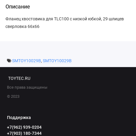
Описание
Фланец хвостовика для TLC100 с низкой юбкой, 29 шлицев
сверловка 66х66
SMTOY10029B
,
SMTOY10029B
TOYTEC.RU
Все права защищены
© 2023
Поддержка
+7(962) 939-0204
+7(903) 180-7344