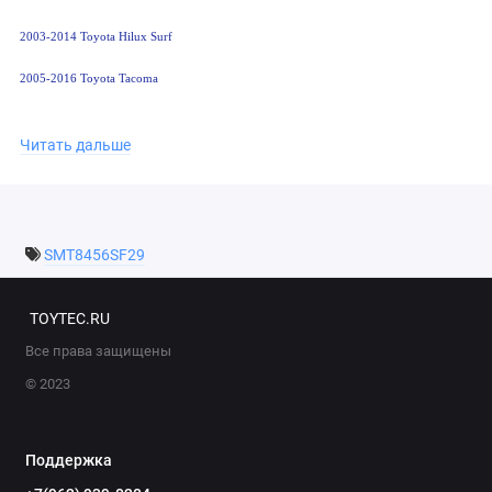
2003-2014 Toyota Hilux Surf
2005-2016 Toyota Tacoma
2007-2014 Toyota FJ Cruiser
Читать дальше
2002-2009 Toyota Landcruiser Prado 120
2010-2023 Lexus GX460
2009-2023 Toyota Landcruiser Prado 150
SMT8456SF29
2005-2023 Toyota Hilux
TOYTEC.RU
2005-2023 Toyota Fortuner
Все права защищены
© 2023
Поддержка