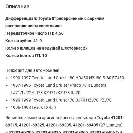
Описание
Дифференциал: Toyota 8" реверсивный с верхним
расположением хвостовика
Передаточное число ГП: 4.56
Кол-во зубов: 41-9
Кол-во шлицев на ведущей шестерне: 27
Кол-во болтов ГП: 10
Подходит для автомобилей:
1990-1997 Toyota Land Cruiser 80 HDJ80 HZJ80 FJ80 FZJ80
1987-1996 Toyota Land Cruiser Prado 70 II Bundera
LJ71/LJ72/LJ78 KZJ71/KZJ78 RJ70
1990-1999 Toyota Land Cruiser 70 BJ70 HZJ70 PZJ70
1996-1998 Lexus LX450
Является заменой оригинальных главных пар
Toyota 41201-
69315, 41201-69325, 41201-69335, 41201-69405
(27 шлицев)
и
41201-69206, 41201-69336, 41201-69365, 41201-69406
(29