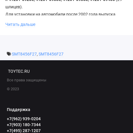
шлицев).
Для установки на автомобили после 2002 года выпуска
понадобится новый фланец на 29 шлицев с сальником и
Читать дальше
гайкой
производство Китай - качество хорошее! Поставщик для бренда HF и завода Great
Wall
SMT8456F27
,
SMT8456F27
TOYTEC.RU
Все права защищены
© 2023
Поддержка
+7(962) 939-0204
+7(903) 180-7344
+7(495) 287-1207