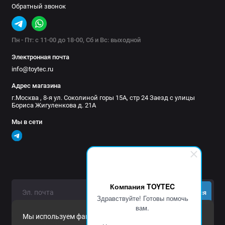
Обратный звонок
Пн - Пт: с 11-00 до 18-00, Сб и Вс: выходной
Электронная почта
info@toytec.ru
Адрес магазина
г.Москва , 8-я ул. Соколиной горы 15А, стр 24 Заезд с улицы
Бориса Жигуленкова д. 21А
Мы в сети
Компания TOYTEC
Подписаться
Здравствуйте! Готовы помочь
вам.
Нажимая на кнопку «Подписаться», Вы даете
согласие на
Мы используем файлы cookie и другие средства
обработку персональных данных.