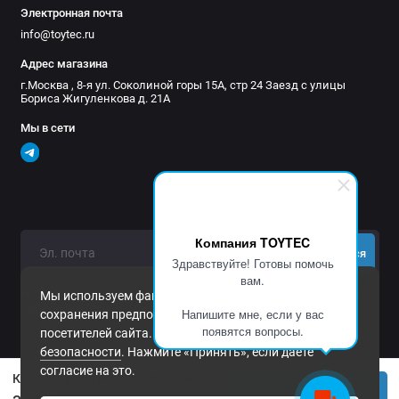
Электронная почта
info@toytec.ru
Адрес магазина
г.Москва , 8-я ул. Соколиной горы 15А, стр 24 Заезд с улицы
Бориса Жигуленкова д. 21А
Мы в сети
Компания TOYTEC
Подписаться
Здравствуйте! Готовы помочь
вам.
Нажимая на кнопку «Подписаться», Вы даете
согласие на
Мы используем файлы cookie и другие средства
обработку персональных данных.
Напишите мне, если у вас
сохранения предпочтений и анализа действий
появятся вопросы.
посетителей сайта. Подробнее в
Политика
безопасности
. Нажмите «Принять», если даете
согласие на это.
Кресло туристическое YL05 складное(компактное и легкое) , черное, до 110 кг
Купить