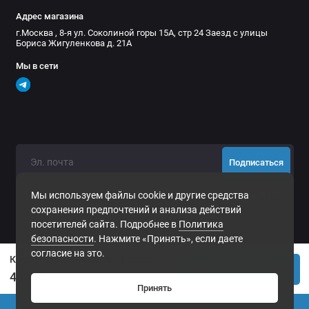
Адрес магазина
г.Москва , 8-я ул. Соколиной горы 15А, стр 24 Заезд с улицы
Бориса Жигуленкова д. 21А
Мы в сети
Подписаться
Нажимая на кнопку «Подписаться», Вы даете
согласие на
Мы используем файлы cookie и другие средства
обработку персональных данных.
сохранения предпочтений и анализа действий
посетителей сайта. Подробнее в
Политика
безопасности
. Нажмите «Принять», если даете
согласие на это.
Кресло туристическое YL06 складное (компактное и легкое) , черное, высокая спинка, до 110 кг
Купить
4000р.
Принять
0