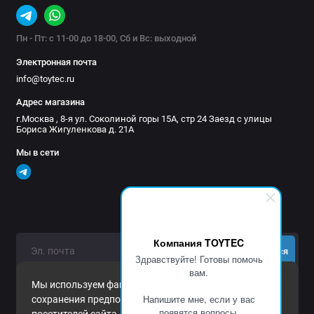
Пн - Пт: с 11-00 до 18-00, Сб и Вс: выходной
Электронная почта
info@toytec.ru
Адрес магазина
г.Москва , 8-я ул. Соколиной горы 15А, стр 24 Заезд с улицы
Бориса Жигуленкова д. 21А
Мы в сети
Компания TOYTEC
Подписаться
Здравствуйте! Готовы помочь
вам.
Нажимая на кнопку «Подписаться», Вы даете
согласие на
Мы используем файлы cookie и другие средства
обработку персональных данных.
Напишите мне, если у вас
сохранения предпочтений и анализа действий
появятся вопросы.