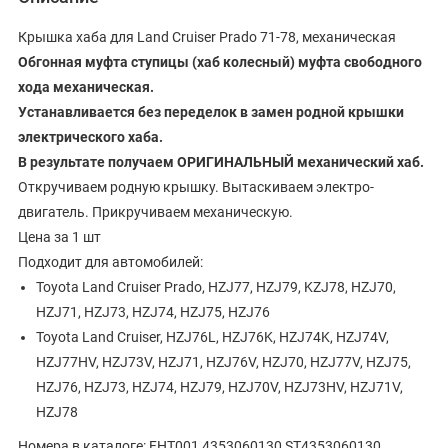
Крышка хаба для Land Cruiser Prado 71-78, механическая
Обгонная муфта ступицы (хаб колесный) муфта свободного
хода механическая.
Устанавливается без переделок в замен родной крышки
электрического хаба.
В результате получаем ОРИГИНАЛЬНЫЙ механический хаб.
Откручиваем родную крышку. Вытаскиваем электро-
двигатель. Прикручиваем механическую.
Цена за 1 шт
Подходит для автомобилей:
Toyota Land Cruiser Prado, HZJ77, HZJ79, KZJ78, HZJ70,
HZJ71, HZJ73, HZJ74, HZJ75, HZJ76
Toyota Land Cruiser, HZJ76L, HZJ76K, HZJ74K, HZJ74V,
HZJ77HV, HZJ73V, HZJ71, HZJ76V, HZJ70, HZJ77V, HZJ75,
HZJ76, HZJ73, HZJ74, HZJ79, HZJ70V, HZJ73HV, HZJ71V,
HZJ78
Номера в каталоге: FHT001,4353060130,ST4353060130