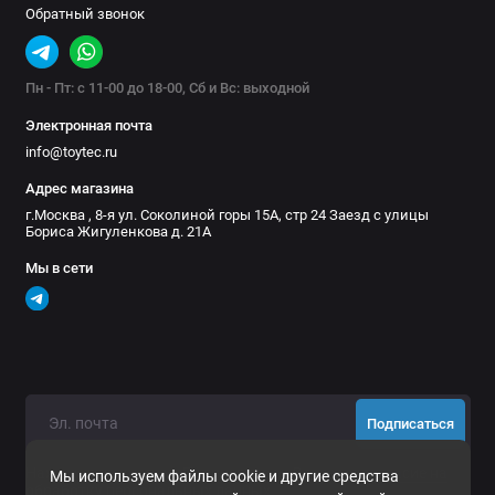
Обратный звонок
#Софт шакл #Софт-шакл #Софт шакл # soft shackle
Пн - Пт: с 11-00 до 18-00, Сб и Вс: выходной
Электронная почта
info@toytec.ru
Адрес магазина
г.Москва , 8-я ул. Соколиной горы 15А, стр 24 Заезд с улицы
Бориса Жигуленкова д. 21А
Мы в сети
Подписаться
Нажимая на кнопку «Подписаться», Вы даете
согласие на
Мы используем файлы cookie и другие средства
обработку персональных данных.