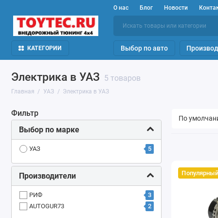
О нас
Блог
Новости
Конта
Выбор по авто
Производ
КАТЕГОРИИ
Электрика в УАЗ
5 товаров
Главная
УАЗ
Электрика в УАЗ
Фильтр
Выбор по марке
5
УАЗ
Популярный
Производители
3
РИФ
2
AUTOGUR73