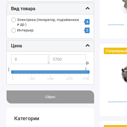
Вид товара
Электрика (генератор, подъёмники
4
и др )
2
Интерьер
Цена
Популярный
-
р.
0
1 425
2 850
4 275
5 700
Сброс
Категории