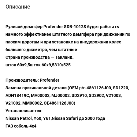
Описание
Рулевой демпфер Profender SDB-1012S будет работать
намного эффективнее штатного демпфера при движении по
плохим дорогам и при установке на внедорожник колес
большего диаметра, чем штатные
Страна производства — Таиланд.
шток 60х9,5шток 60х9,5310/525
Производитель: Profender
Замена оригинальной детали (OEM p/n 4861126J00, SD1220,
ADN18419C, MA00002, MJ00002, SD2910, SD2902, V21003,
V21002, MM00002, OE4861126J00)
Устанавливается:
Nissan Patrol, Y60, Y61,Nissan Safari до 2000 года
ГАЗ соболь 4х4