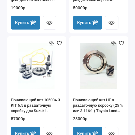
Vitara
Nissan
19000р.
50000р.
Купить
Купить
Понижающий кит 105004-3-
Понижающий кит HF в
KIT 6.5 в раздаточную
раздаточную коробку (25 %
коробку для Suzuki
или 3.116:1 ) Тoyota Land
Samurai/Jimny - 17%
Cruiser 80 100 105 HF2A
57000р.
28000р.
понижение прямой и 186%
понижение пониженной
Купить
Купить