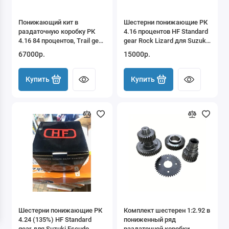
Понижающий кит в
Шестерни понижающие РК
раздаточную коробку РК
4.16 процентов HF Standard
4.16 84 процентов, Trail gear
gear Rock Lizard для Suzuki
303924-3-KIT для Suzuki
Jimny JA11 Samurai
67000р.
15000р.
Jimny JA11 JA12 JA71
Купить
Купить
Шестерни понижающие РК
Комплект шестерен 1:2.92 в
4.24 (135%) HF Standard
пониженный ряд
gear для Suzuki Escudo
раздаточной коробки