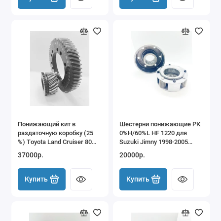
Понижающий кит в
Шестерни понижающие РК
раздаточную коробку (25
0%H/60%L HF 1220 для
%) Тoyota Land Cruiser 80
Suzuki Jimny 1998-2005
100 105 (HF2A)
JB23 JB33 JB43 с
37000р.
20000р.
механическим
управлением 4WD
Купить
Купить