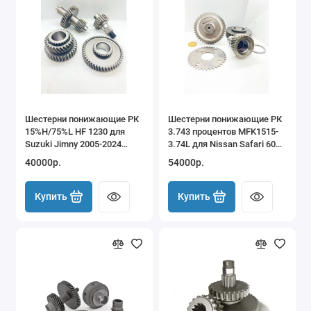
Шестерни понижающие РК
Шестерни понижающие РК
15%H/75%L HF 1230 для
3.743 процентов MFK1515-
Suzuki Jimny 2005-2024
3.74L для Nissan Safari 60
JB23 JB43 JB64 JB74
61 Patrol GQ GU
40000р.
54000р.
Купить
Купить