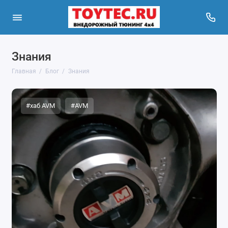
Знания
Главная
Блог
Знания
#хаб AVM
#AVM