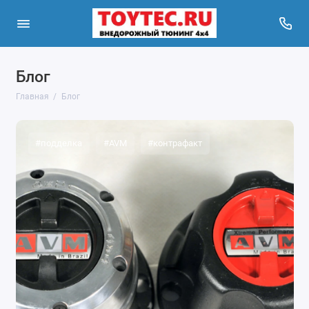
Блог
Главная
Блог
#подделка
#AVM
#контрафакт