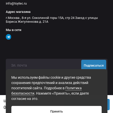
info@toytec.ru
резьбовые футорки из латуни, а не алюминия и крепеж из
нержавеющей стали.
Адрес магазина
В комплект поставки входит шаблон и все необходимое для
г.Москва , 8-я ул. Соколиной горы 15А, стр 24 Заезд с улицы
Бориса Жигуленкова д. 21А
установки шноркеля на автомобиль.
Мы в сети
Подписаться
Нажимая на кнопку «Подписаться», Вы даете
согласие на
Мы используем файлы cookie и другие средства
обработку персональных данных.
сохранения предпочтений и анализа действий
посетителей сайта. Подробнее в
Политика
безопасности
. Нажмите «Принять», если даете
согласие на это.
Шноркель УАЗ Патриот (Patriot) всех годов выпуска
Купить
0р.
Принять