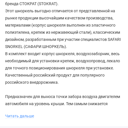
бренда СТОКРАТ (STOKRAT).
Этот шноркель выгодно отличается от представленной на
рынке продукции высочайшим качеством производства,
материалами (корпус шноркеля выполнен из эластичного
полиэтилена, крепеж из нержавеющей стали), классическим
дизайном, разработанным при участии специалистов SAFARI
SNORKEL (САФАРИ ШНОРКЕЛЬ).
В комплект входит корпус шноркеля, воздухозаборник, весь
необходимый для установки крепеж, воздухопровод, лекало
для точного позиционирования шноркеля при установке.
Качественный российский продукт для популярного
российского внедорожника.
Предназначен для выноса точки забора воздуха двигателем
автомобиля на уровень крыши. Тем самым снижается
вероятность, или полностью исключается возможность
Читать дальше
получения гидроудара вследствие наполнения цилиндров
двигателя несжимаемой водой из преодолеваемого брода.