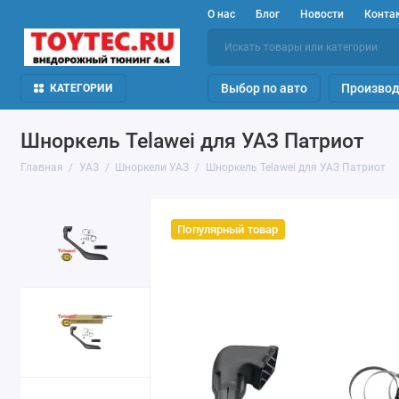
О нас
Блог
Новости
Конта
Выбор по авто
Производ
КАТЕГОРИИ
Шноркель Telawei для УАЗ Патриот
Главная
УАЗ
Шноркели УАЗ
Шноркель Telawei для УАЗ Патриот
Популярный товар