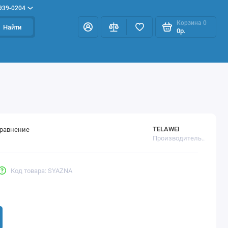
 939-0204
Корзина
0
Найти
0р.
TELAWEI
сравнение
Производитель..
Код товара: SYAZNA