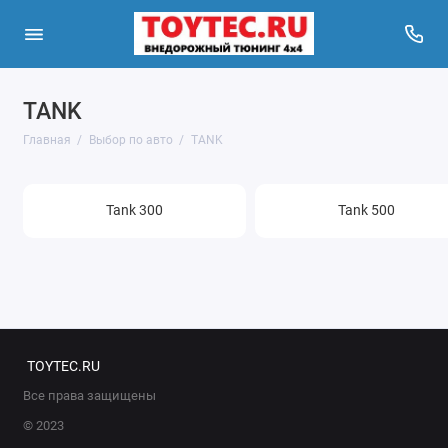
TANK
Toyota
Главная
Выбор по авто
TANK
Nissan
Suzuki
Tank 300
Tank 500
УАЗ
Jeep
ВАЗ
TOYTEC.RU
TANK
Все права защищены
Mitsubishi
© 2023