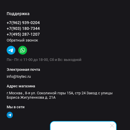
Great Wall
Поддержка
SsangYong
+7(962) 939-0204
+7(903) 180-7344
Great Wall HAVAL
+7(495) 287-1207
Обратный звонок
Changan
Chevrolet
Пн - Пт: с 11-00 до 18-00, Сб и Вс: выходной
Электронная почта
Daihatsu
info@toytec.ru
Dodge
Адрес магазина
г.Москва , 8-я ул. Соколиной горы 15А, стр 24 Заезд с улицы
Ford
Бориса Жигуленкова д. 21А
Мы в сети
Hummer
Isuzu