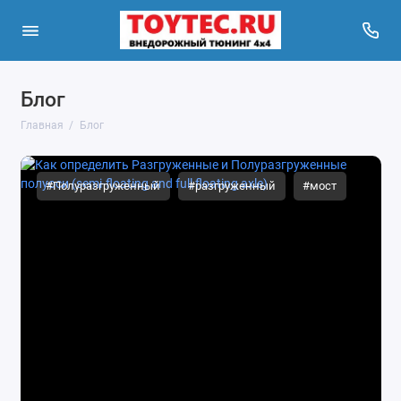
Блог
Главная
Блог
#Полуразгруженный
#разгруженный
#мост