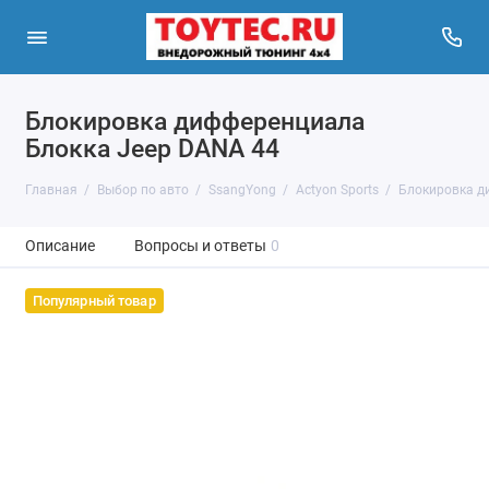
Блокировка дифференциала
Блокка Jeep DANA 44
Главная
Выбор по авто
SsangYong
Actyon Sports
Блокировка д
Описание
Вопросы и ответы
0
Популярный товар