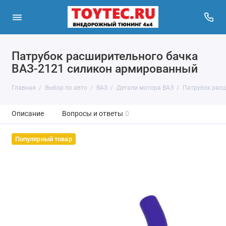
Патрубок расширительного бачка
ВАЗ-2121 силикон армированный
Главная
Выбор по авто
ВАЗ
Детали мотора ВАЗ
Патрубок расш
Описание
Вопросы и ответы
0
Популярный товар