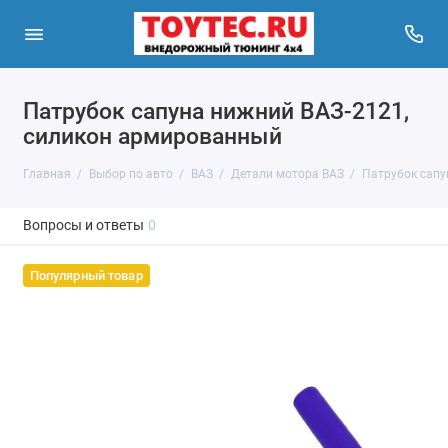
Патрубок сапуна нижний ВАЗ-2121,
силикон армированный
Главная
Выбор по авто
ВАЗ
Детали мотора ВАЗ
Патрубок сапу
Вопросы и ответы
0
Популярный товар