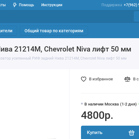
кты
Помощь
Инструкции
Поддержка
+7(962)
ители
Общий товар по категориям
ва 21214М, Chevrolet Niva лифт 50 мм
затор усиленный РИФ задний Нива 21214М, Chevrolet Niva лифт 50 мм
В избранное
В 
В наличии Москва (1-2 дня)
4800р.
Купить