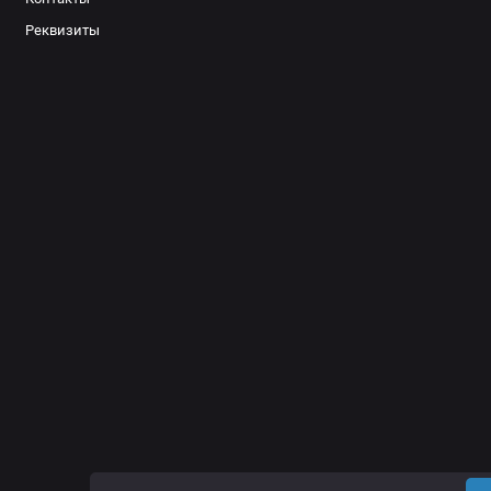
Реквизиты
256 зад
257 пер
258 зад
+
201 пер
202 зад
+
251 зад
+
254 зад
+
279 зад
+
ВНИМАНИЕ:
При установке более длинноходных пружин и
регулируемую тягу Панара РИФ, артикул PR201 на задний 