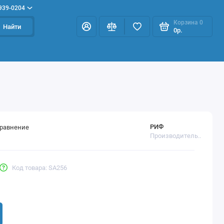
 939-0204
Корзина
0
Найти
0р.
РИФ
сравнение
Производитель..
Код товара: SA256