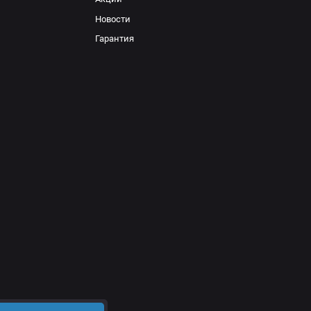
Новости
+
+
Гарантия
+
+
+
+
 амортизаторов РИФ требуется дополнительно установить
мост. А также на передний мост Комплект проставок 25 мм