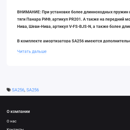
ВНИМАНИЕ: При установке более длинноходных пружин и
тяги Панара РИФ, артикул PR201. А также на передний 
Нива, Шеви-Нива, артикул V-FS-BJS-N, а также более д
В комплекте амортизатора SA256 имеются дополнительн
пружины на нижнюю опорную чашку. В чашке сверлитьс
Читать дальше
для того, чтобы более длинноходный амортизатор при хо
возможности исполнить амортизатор с более длинным х
существует.
SA256
,
SA256
НИВА
НИВА
НИВА
НИВА 21214
21213 штат
21213 лифт
21214 штат
лифт
О компании
254 зад
О нас
Контакты
255 пер
+
+
+