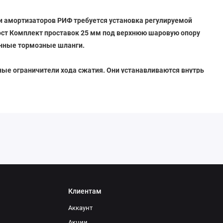
 амортизаторов РИФ требуется установка регулируемой
мост Комплект проставок 25 мм под верхнюю шаровую опору
линные тормозные шланги.
ые ограничители хода сжатия. Они устанавливаются внутрь
я отверстие диаметром 10 мм. Данные ограничители нужны
де сжатия не был поврежден, так как технической
одом на растяжение и штатным ходом сжатия не
НИВА
НИВА
ШНИВА
ШНИВА
21214М
21214М
штат
лифт
штат
лифт
Клиентам
Аккаунт
Акции