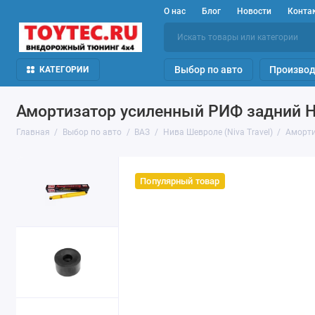
О нас
Блог
Новости
Конта
Выбор по авто
Производ
КАТЕГОРИИ
Амортизатор усиленный РИФ задний Ни
Главная
Выбор по авто
ВАЗ
Нива Шевроле (Niva Travel)
Аморти
Популярный товар