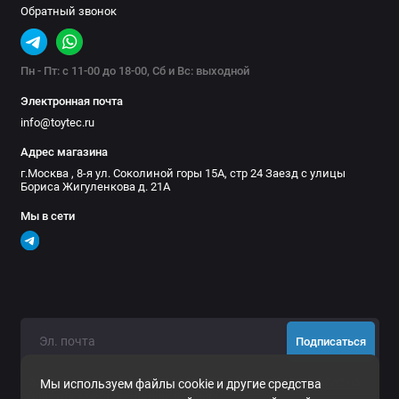
Обратный звонок
254
зад
Пн - Пт: с 11-00 до 18-00, Сб и Вс: выходной
255
+
+
+
Электронная почта
пер
info@toytec.ru
256
Адрес магазина
+
+
зад
г.Москва , 8-я ул. Соколиной горы 15А, стр 24 Заезд с улицы
Бориса Жигуленкова д. 21А
257
+
+
Мы в сети
пер
258
+
зад
201
+
пер
Подписаться
202
Нажимая на кнопку «Подписаться», Вы даете
согласие на
+
+
Мы используем файлы cookie и другие средства
зад
обработку персональных данных.