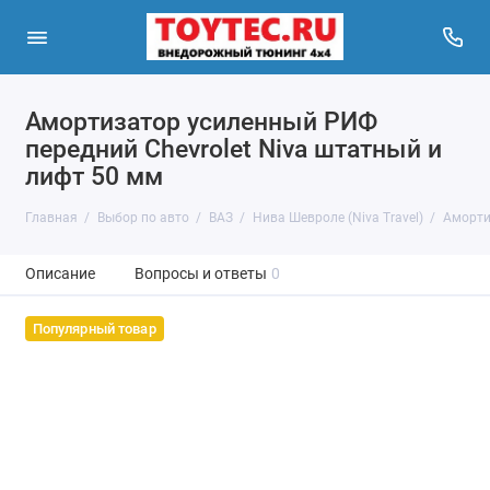
Амортизатор усиленный РИФ
передний Chevrolet Niva штатный и
лифт 50 мм
Главная
Выбор по авто
ВАЗ
Нива Шевроле (Niva Travel)
Аморти
Описание
Вопросы и ответы
0
Популярный товар