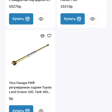
фонарями
Kia
55270р.
25310р.
Land Rover
Купить
Купить
Mazda
Mercedes
Renault
VOLVO (c303) Лапландер
ГАЗ
Тяга Панара РИФ
Общий товар по категориям
регулируемая задняя Toyota
Land Cruiser 200, Tank 300,
500, Changan, Haval
0р.
Купить