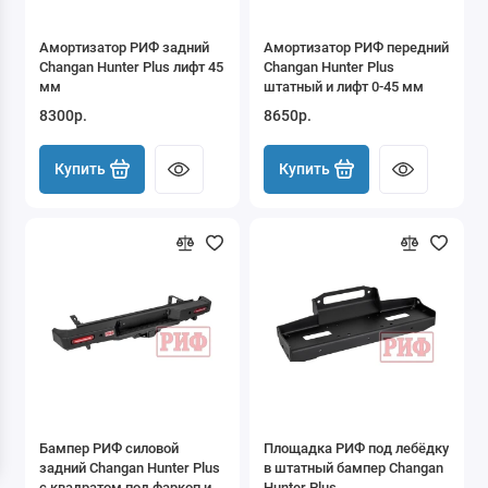
Great Wall
Амортизатор РИФ задний
Амортизатор РИФ передний
Changan Hunter Plus лифт 45
Changan Hunter Plus
SsangYong
мм
штатный и лифт 0-45 мм
8300р.
8650р.
Great Wall HAVAL
Купить
Купить
Changan
Chevrolet
Daihatsu
Dodge
Ford
Hummer
Бампер РИФ силовой
Площадка РИФ под лебёдку
Isuzu
задний Changan Hunter Plus
в штатный бампер Changan
с квадратом под фаркоп и
Hunter Plus