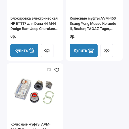
Блокировка электрическая
Колесные муфты AVM-450
HF ET117 для Dana 44 M44
Ssang Yong Musso Korando
Dodge Ram Jeep Cherokee
II, Rexton; TAGAZ Tager,
XJ Wrangler TJ
RoadPartner
0р.
0р.
Купить
Купить
Колесные муфты AVM-