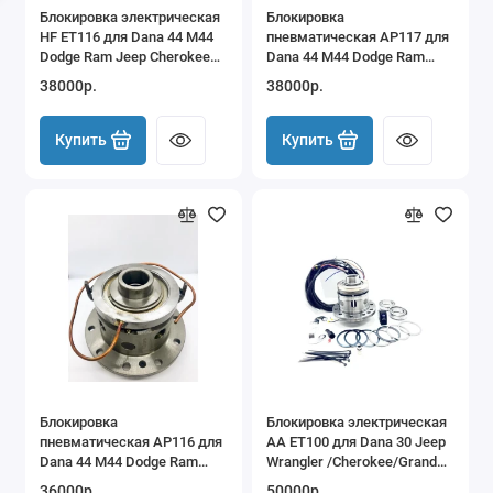
Блокировка электрическая
Блокировка
Kia
HF ET116 для Dana 44 M44
пневматическая AP117 для
Dodge Ram Jeep Cherokee
Dana 44 M44 Dodge Ram
Land Rover
XJ Wrangler TJ
Jeep Cherokee XJ Wrangler
38000р.
38000р.
TJ
Mazda
Купить
Купить
Mercedes
Renault
VOLVO (c303) Лапландер
ГАЗ
Общий товар по категориям
Блокировка
Блокировка электрическая
пневматическая АP116 для
AA ET100 для Dana 30 Jeep
Dana 44 M44 Dodge Ram
Wrangler /Cherokee/Grand
Jeep Cherokee XJ Wrangler
Cherokee (передаточное
36000р.
50000р.