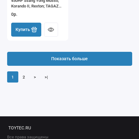
450HP Ssang Yong Musso,
Korando II, Rexton; TAGAZ
Tager, RoadPartner
0р.
Купить
Показать больше
1
2
>
>|
TOYTEC.RU
Все права защищены