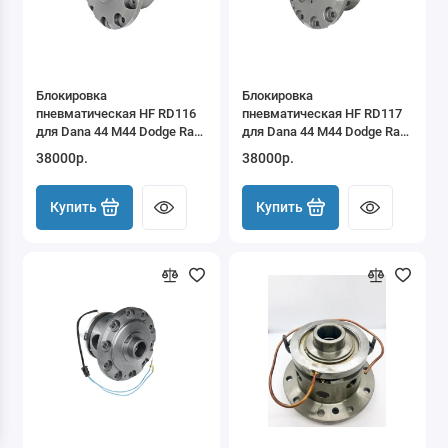
Great Wall
SsangYong
Блокировка
Блокировка
Great Wall HAVAL
пневматическая HF RD116
пневматическая HF RD117
для Dana 44 M44 Dodge Ram
для Dana 44 M44 Dodge Ram
Jeep Cherokee XJ Wrangler
Jeep Cherokee XJ Wrangler
Changan
38000р.
38000р.
TJ
TJ
Chevrolet
Купить
Купить
Daihatsu
Dodge
Ford
Hummer
Isuzu